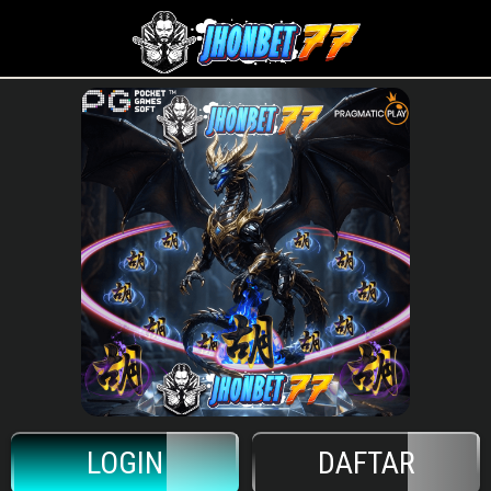
LOGIN
DAFTAR